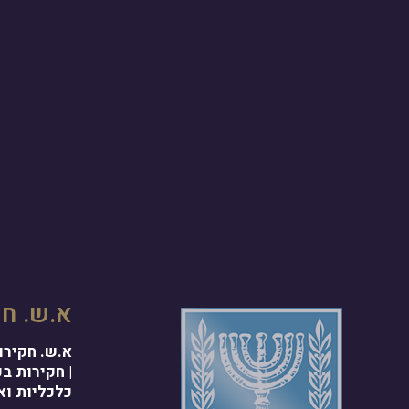
א.ש. חק
| חקירות ב
כלכליות וא