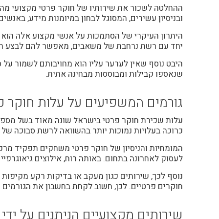
ההחלטה לשכור את שירותיו של חוקר פרטי מקצועי מהוו
ובניסיון עשירים, המסוגל לבחון במיומנות מידע, באנ
היתרון העיקרי של הסתמכות על אנשי מקצוע אלה הוא שה
יחד עם רשת נרחבת של משאבים, מאפשר להם לבצע ח
היבט נוסף שאין לערער עליו הוא מחויבותם לשמור על ס
שנאספו קבילות ומבוססות מבחינה אתית.
גורמים המשפיעים על עלות חוקר פ
עלות שכירת
חוקר פרטי
בישראל שונה מאוד בשל מספר 
כרוכה בעלויות נמוכות יותר בהשוואה לרשת סבוכה של ה
המומחיות והניסיון של חוקר פרטי משחקים תפקיד מרכזי
לעסוק לאחרונה בתחום. באותה רוח, אילוצים גיאוגרפיים
נוסף לכך, שירותים כגון מעקב או בדיקות רקע מקיפות 
חוקרים פרטיים. לכן, חשוב לקחת בחשבון את הגורמים ה
שירותים מקצועיים הניתנים על ידי