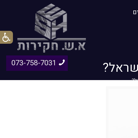
ם
073-758-7031
שראל?
ל?