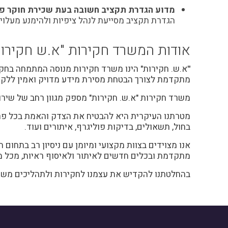
מדוע הגדרת תקציב חשובה בעת שכירת חוקר פ
הגדרת תקציב מסייעת לנהל ציפיות ולהימנע מעלויו
אודות המשרד חקירות "א.ש חקירות
"
א.ש. חקירות" הינו
משרד חקירות
מנוסה המתמחה בחקירו
מתקדמת לצורך הבטחת מסירת מידע מדויק ואמין ללקוח
משרד חקירות "א.ש. חקירות" מספק מגוון רחב של שירו
מטרתנו העיקרית היא להבטיח את הצדק והאמת בכל פרשת
בחול, תשאולים, בדיקות פוליגרף, איתורים ועוד.
אנו מצוידים בצוות מקצועי ומיומן עם ניסיון רב בתחו
מתקדמת ובכלים חדשים לאיתור ולאיסוף ראיות, מכל מק
בהחלטתנו להקדיש את עצמנו לחקירות ולתהליכים משפטי