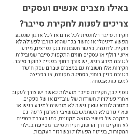
באילו מצבים אנשים ועסקים
צריכים לפנות לחקירת סייבר?
חקירת סייבר רלוונטית לכל אדם או לכל ארגון שנפגע
מפשע דיגיטלי או נחשד בכך שהוא קורבן לפעולה לא
חוקית. לדוגמה, כאשר חשבונות בנק נפרצים, מידע
אישי דולף או עסקים חווים התקפות סייבר שמובילות
לגניבת מידע רגיש, יש צורך דחוף בפנייה לחוקר סייבר.
חקירות אלו חשובות גם במצבים שבהם עסק חושד
בגניבת קניין רוחני, בסחיטה מקוונת, או בפריצה
למערכות אבטחה.
נוסף לכך,
חקירות סייבר
מועילות כאשר יש צורך לעקוב
אחרי פעילויות חשודות של עובדים או של ספקים,
במטרה לוודא שאין גישה לא מורשית למידע רגיש או
שאף גורם לא משתמש במשאבי הארגון לרעה. גם
במקרה של פשעי הונאה מקוונים, כמו העברת כספים
לא חוקיים דרך הרשת, חקירת סייבר מסייעת בגילוי
המקורות, בניתוח הפעולות ובשחזור העקבות.