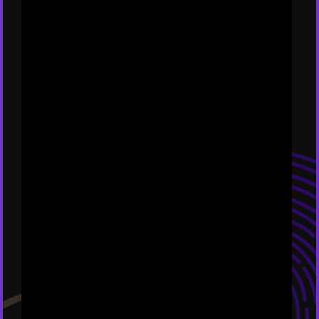
בחקירות סייבר?
במהלך
חקירות סייבר
חוקרים מקצועיים מתמודדים עם
אתגרים ייחודיים לעומת חקירות מסורתיות. ראשית,
המרחב הדיגיטלי הוא דינמי ומשתנה כל הזמן. פושעים
דיגיטליים יודעים להסוות את עקבותיהם ולהשתמש
בטכניקות מתקדמות כדי להסתיר את הפעילות שלהם,
כולל הצפנות, שיטות עקיפה של מערכות אבטחה
ושימוש בשרתי Proxy כדי לטשטש את זהותם.
נוסף לכך, הכמות העצומה של המידע הדיגיטלי שיש
לנתח היא אתגר גדול. בכל חקירה, ישנם קבצים רבים,
תכתובות, יומני מערכת ונתונים דיגיטליים אחרים
שצריך לסרוק ולהבין. כדי להתמודד עם כמויות גדולות
של מידע, חוקרי סייבר צריכים להסתמך על כלי ניתוח
אוטומטיים ועל בינה מלאכותית.
אתגר נוסף הוא הצורך לפעול בהתאם לחוקי פרטיות
מחמירים. חוקר סייבר נדרש לשמור על איזון עדין בין
איסוף נתונים לבין שמירה על זכויות הפרט. שימוש
באמצעים לא חוקיים עלול להוביל לתוצאות בלתי
קבילות בבית המשפט ולכן נדרשת מומחיות רבה כדי