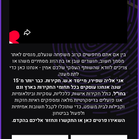
לפעול בצורה מקצועית ולגיטימית.
למה חשוב לפנות למומחה
בחקירות סייבר ולא לנסות
לטפל לבד?
בין אם אתם מחפשים קרוב משפחה שנעלם, מנסים לאתר
מסמך חשוב, חושדים שבן או בת הזוג מסתירים משהו או
חקירות סייבר הן עניין מסובך שדורש ידע טכנולוגי
צריכים לוודא שהשותף העסקי שלכם אמין - אנחנו כאן כדי
עמוק, ניסיון בכלים פורנזיים מתקדמים והבנה רחבה
לתת מענה.
של עולם הסייבר. ניסיונות חקירה עצמאיים ללא הידע
אני אליה שפירו, מייסד א.ש. חקירות. כבר יותר מ־15
הנכון עלולים לגרום לנזקים נוספים ולפספוס של מידע
שנה אנחנו עוסקים בכל תחומי החקירות בארץ וגם
קריטי. מעבר לכך, מי שאינו מקצוען בתחום עלול
בחו״ל
, כולל חקירות אישות, כלכליות, עסקיות ובינלאומיות.
להסתכן בכך שהפושעים יבחינו בניסיון לאסוף מידע,
אנו פועלים בדיסקרטיות מלאה ומספקים ראיות חזקות
דבר שיגרום להם להסוות עוד יותר את העקבות שלהם
וקבילות לבית משפט, כדי שתוכלו לקבל תשובות אמיתיות
ולהקשות על גילוי האמת.
ולפעול בביטחון.
השאירו פרטים כאן או התקשרו ונחזור אליכם בהקדם.
זאת ועוד, פעולה עצמאית ללא ידע מקצועי עלולה
להוביל להשמדת ראיות דיגיטליות חשובות. ראיות
כאלו עשויות להיבלע או להימחק במקרה של פעולה