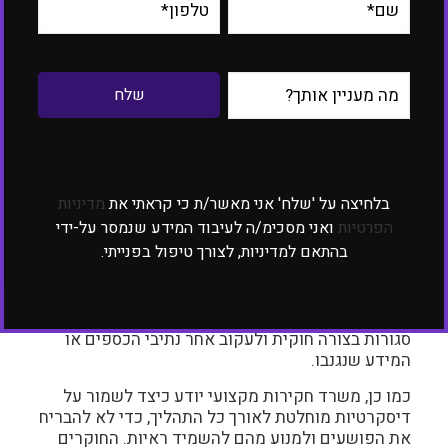
לא זהירה או ללא הכלים הנדרשים לשימור המידע. לכן,
פנייה למומחה בתחום חקירות הסייבר מבטיחה איסוף
נתונים מדויק, התנהלות דיסקרטית ושימוש
בטכנולוגיות המתקדמות ביותר כדי להבטיח שהחקירה
תוביל לתוצאות אמינות ומועילות.
כיצד משרד חקירות יכול לסייע
בחקירות סייבר?
בלחיצה על 'שלח' אני מאשר/ת כי קראתי את
מדיניות
הפרטיות
ואני מסכימ/ה לעיבוד המידע שנמסר על-ידי
משרד חקירות מקצועי שמתמחה בחקירות סייבר
בהתאם למדיניות, לצורך טיפול בפנייתי.
מספק ללקוחותיו יתרונות רבים. המשרד מצויד בכלים
הטכנולוגיים המתקדמים ביותר לזיהוי ואיתור פשעי
סייבר וכולל צוות חוקרים עם מומחיות בתחום הדיגיטלי.
צוות זה יודע לזהות תבניות חשודות, לחדור למערכות
סגורות בצורה חוקית ולעקוב אחר נתיבי הכספים או
המידע שנגנבו.
כמו כן, משרד חקירות מקצועי יודע כיצד לשמור על
דיסקרטיות מוחלטת לאורך כל התהליך, כדי לא להבריח
את הפושעים ולמנוע מהם להשמיד ראיות. החוקרים