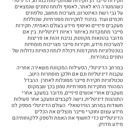
חקירות סייבר הן חקירות שמתקיימות במרחב הדיגיטלי
כשהמטרה היא לאתר, לאסוף ולנתח נתונים שנמצאים
על גבי רשת האינטרנט, מערכות מחשב, טלפונים
חכמים ועוד. בניגוד לחקירות מסורתיות, שכוללות
מעקבים פיזיים ואיסוף מידע בעולם האמיתי, חקירות
סייבר מתמקדות באיתור ראיות דיגיטליות. בין אם
מדובר בהונאות מקוונות, גניבת זהות או פריצות
למערכות מידע, חקירות סייבר מצריכות מומחיות
בטכנולוגיות מתקדמות ויכולת לנתח כמויות גדולות של
נתונים במהירות.
במרחב הדיגיטלי, הפעילות המקוונת משאירה אחריה
עקבות דיגיטליות וגם אם חלקן מוסתרות היטב,
טכנולוגיות חקירת סייבר מסוגלות לאתרן. ההבדל
המהותי מחקירות מסורתיות טמון בכך שבמקום
מעקבים אחרי אנשים פיזיים, מדובר במעקב אחרי
התנהגות דיגיטלית, גישה לקבצים ומעקב אחר פעולות
חשודות במרחב הווירטואלי. העולם הדיגיטלי מספק לנו
מידע עצום וחוקרי סייבר מנצלים את הכלים
הדיגיטליים כדי לחשוף את האמת ולספק ללקוחותיהם
מידע מדויק.