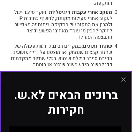
הותקפה.
מעקב אחרי עקבות דיגיטליות
: חוקר סייבר יכול
לעקוב אחרי פעילות מקוונת, לחשוף כתובות IP
ולהבין את המקור של התקיפה. ניתוח זה מאפשר
לחוקר להבין מי עומד מאחורי הפשע וכיצד
התבצעה הפעולה.
שחזור נתונים
: במקרים רבים, נדרשת פעולה של
שחזור קבצים שנמחקו או הוצפנו על ידי הפושעים.
חקירת סייבר כוללת שימוש בכלי שחזור מתקדמים
כדי להשיב מידע חשוב שנגנב או הוסתר.
מעקב פיננסי
: חוקר סייבר עשוי לעקוב אחרי
תנועות כספים מקוונות, במיוחד במקרים של
הונאות פיננסיות כמו הלבנת הון או העברות כספים
ברוכים הבאים לא.ש.
בין מדינות. החוקר משתמש בכלים טכנולוגיים כדי
לעקוב אחרי תנועות הכספים ולנסות לאתר את
המקור שלהן.
חקירות
מהם האתגרים הגדולים ביותר