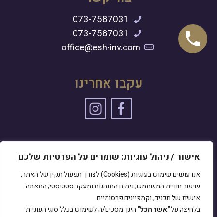
073-7587031
073-7587031
office@esh-inv.com
עקבו אחרינו
מדיניות הפרטיות
אישור / ניהול עוגיות: שומרים על הפרטיות שלכם
אנו עושים שימוש בעוגיות (Cookies) לצורך תפעול תקין של האתר,
שיפור חוויית המשתמש, ניתוח התנהגות ומעקב סטטיסטי, התאמה
אישית של תכנים, וקמפיינים פרסומיים.
© כל הזכויות שמורות א.ש. חקירות 2023
בלחיצה על
"אשר הכל"
הינך מסכים/ה לשימוש בכלל סוגי העוגיות