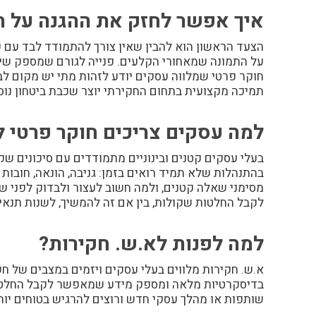
איך אפשר לחזק את ההגנה על ה
הצעד הראשון הוא להבין שאין צורך להתמודד לבד עם כ
על התמונה שמאחורי הקלעים. פנייה לגורם שמספק שיר
חוקר פרטי שמלווה עסקים יודע לזהות מתי יש מקום לב
תמיכה מקצועית בתחום החקירתי יוצר שכבת ביטחון נ
למה עסקים צריכים חוקר פרטי ל
בעלי עסקים קטנים ובינוניים מתמודדים עם סיכונים ש
בהתנהלות שלא תמיד רואים בזמן: גניבה, הונאה, חובו
מסימני שאלה קטנים, ולמה חשוב לעצור ולבדוק לפני שה
לקבל החלטות שקולות, בין אם זה להמשיך, לשנות תנאי
למה לפנות לא.ש. חקירות?
א.ש. חקירות
מלווים בעלי עסקים ויזמים במצבים של ח
בדיסקרטיות מלאה ומספק מידע שמאפשר לקבל החלטות 
שותפות או מהלך עסקי חדש ורוצים להרגיש בטוחים יותר