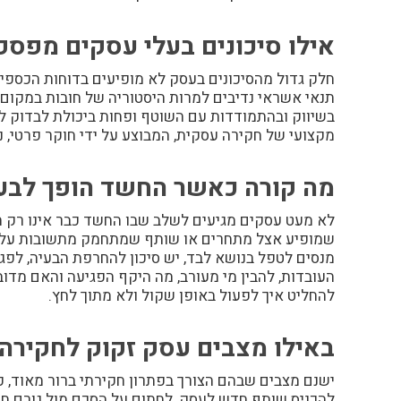
אילו סיכונים בעלי עסקים מפספס
חלק גדול מהסיכונים בעסק לא מופיעים בדוחות הכספי
תנאי אשראי נדיבים למרות היסטוריה של חובות במקום 
בשיווק ובהתמודדות עם השוטף ופחות ביכולת לבדוק ל
מקצועי של חקירה עסקית, המבוצע על ידי חוקר פרטי, נ
מה קורה כאשר החשד הופך לבע
לא מעט עסקים מגיעים לשלב שבו החשד כבר אינו רק תח
שמופיע אצל מתחרים או שותף שמתחמק מתשובות על פע
מנסים לטפל בנושא לבד, יש סיכון להחרפת הבעיה, לפג
העובדות, להבין מי מעורב, מה היקף הפגיעה והאם מד
להחליט איך לפעול באופן שקול ולא מתוך לחץ.
באילו מצבים עסק זקוק לחקירה
ישנם מצבים שבהם הצורך בפתרון חקירתי ברור מאוד, כמ
להכניס שותף חדש לעסק, לחתום על הסכם מול גורם חיצ