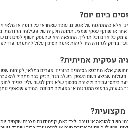
ים ביום יום?
ים, אלא בהתנהגות של אנשים. עובד שאחראי על קופה או מלאי ו
אחר או שותף עסקי שמציג תמונה חלקית של פעילותו הקודמת. ברג
עומק כל אדם וכל תהליך. התוצאה היא שהעסק חשוף לסיכונים של
ועד בדיוק לנקודה הזו: לזהות איפה הסיכון עלול להתפתח עוד ל
יה עסקית אמיתית?
ושה, אלא מתבטא בסימנים ברורים: פערים במלאי, לקוחות שטוענ
ולות שביצע בשם העסק. בשלב הזה, הנזק כבר מתחיל להצטבר ו
יעה ביחסי עבודה וליצירת סכסוך שלא ניתן לגשר עליו. פנייה ל
ובר בטעות, בדפוס התנהגות או בפעולה מכוונת. המידע שנאסף נ
 מקצועית?
ו חשד להונאה או גניבה. לצד זאת, קיימים גם מצבים שקטים יות
וני שיש לו השפעה ארוכת טווח או לגייס עובד בכיר שיקבל גישה 