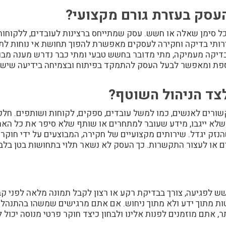
עסק בעזרת גורם מקצועי?
ל סימן שאלה או חשש. עסק שמתייחס ברצינות לעובדים, ללקוחות
ותי בדיקה וחקירה לעסקים מאפשרת להפוך תחושת אי נוחות לתה
דיקה מעמיקה, מתי מדובר בחשש טבעי ומתי כבר נדרש מענה מבוסס
וספת ומאפשר לבעל העסק להתמקד בפיתוח ובצמיחה בידיעה שיש
צד הניהול השוטף?
קשורים לאנשים, כמו למשל עובדים, ספקים, לקוחות ושותפים. חלק
ת שלא ייגבו, מידע שעובר למתחרים או שותף שלא סיפר את כל ה
נזק יגדל. שירותים מקצועיים של חקירה, המבוצעים על ידי חוקר 
ם או לעצור התקשרות. כך העסק לא נשאר תלוי בתחושות בטן בלבד
שש לפגיעה, צורך בבדיקת רקע או רצון לקבל תמונה מלאה לפני
מתוך ידע ולא מתוך ניחוש. אם אתם מרגישים שמשהו בהתנהלות
, אתם מוזמנים לפנות אלינו ולבחון כיצד חוקר פרטי מנוסה יכול