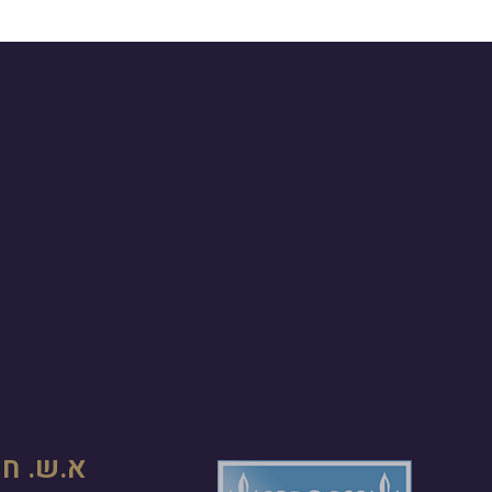
א.ש. חק