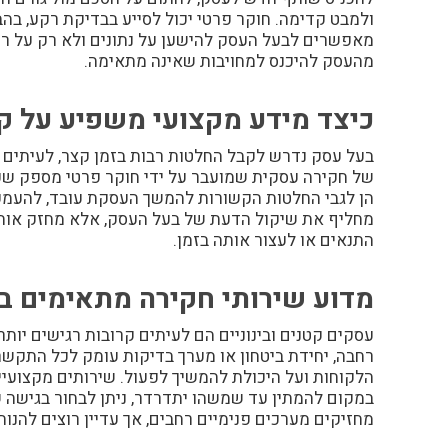
ולמבט קדימה. חוקר פרטי יכול לסייע בבדיקת רקע, בה
מאפשרים לבעל העסק להישען על נתונים ולא רק על רו
מהעסק להיכנס למחויבות שאינה מתאימה.
כיצד מידע מקצועי משפיע על 
בעל עסק נדרש לקבל החלטות רבות בזמן קצר, לעיתים ת
של
חקירה עסקית
שמועבר על ידי חוקר פרטי מספק שכ
הן לגבי החלטות הקשורות להמשך העסקת עובד, להעמק
מחליף את שיקול הדעת של בעל העסק, אלא מחזק אותו
התנאים או לעצור אותה בזמן.
מדוע שירותי חקירה מתאימים במ
עסקים קטנים ובינוניים הם לעיתים קרובות רגישים יו
רחבה, יחידת ביטחון או מערך בדיקות עומק לכל התקשר
הלקוחות ועל היכולת להמשיך לפעול. שירותים מקצועיים
במקום להמתין עד שמשהו יתדרדר, ניתן לבחור בגישה
מחזיקים מערכים פנימיים רחבים, אך עדיין רוצים להנו