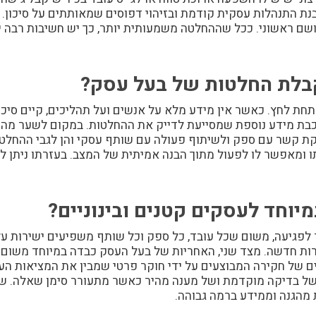
בנת התנהלות עסקית קודמת ובזיהוי דפוסים שמאותתים על סיכון.
שם ראשוני. ככל שההחלטה משמעותית יותר, כך יש חשיבות רבה 
קבלת החלטות של בעל עסק?
חת לחץ. כאשר אין מידע מלא על אנשים ועל תהליכים, קיים סיכו
בת מידע נוספת שמסייעת לדייק את ההחלטות. במקום לשער מה מ
ת קשר עם ספק ולשיתוף פעולה עם שותף עסקי והן לגבי ההחלט
 ומאפשר לו לפעול מתוך הבנה אמיתית של המצב. בעזרתו ניתן 
יוחד לעסקים קטנים ובינוניים?
תר לפגיעה, משום שכל עובד, כל ספק וכל שותף משפיעים ישירות 
ות חדשה. מצד שני, האחריות של בעל העסק כבדה במיוחד משום ש
 של חקירה המבוצעים על ידי חוקר פרטי שמבין את המציאות העסק
 של בדיקה מוקדמת ושל מענה מהיר כאשר מתעורר סימן שאלה. ש
ת מהגנה וממידע ברמה גבוהה.